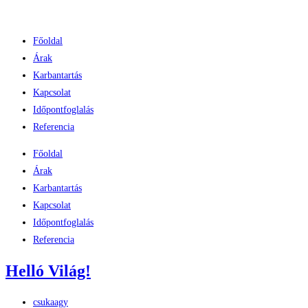
Skip
to
Főoldal
content
Árak
Karbantartás
Kapcsolat
Időpontfoglalás
Referencia
Főoldal
Árak
Karbantartás
Kapcsolat
Időpontfoglalás
Referencia
Helló Világ!
Post
csukaagy