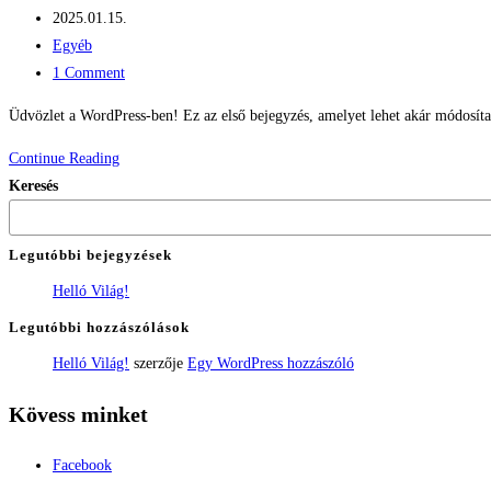
author:
Post
2025.01.15.
published:
Post
Egyéb
category:
Post
1 Comment
comments:
Üdvözlet a WordPress-ben! Ez az első bejegyzés, amelyet lehet akár módosítani,
Helló
Continue Reading
Világ!
Keresés
Legutóbbi bejegyzések
Helló Világ!
Legutóbbi hozzászólások
Helló Világ!
szerzője
Egy WordPress hozzászóló
Kövess minket
Facebook