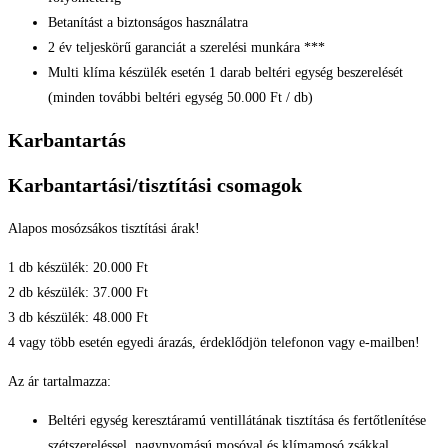
Betanítást a biztonságos használatra
2 év teljeskörű garanciát a szerelési munkára ***
Multi klíma készülék esetén 1 darab beltéri egység beszerelését
(minden további beltéri egység 50.000 Ft / db)
Karbantartás
Karbantartási/tisztítási csomagok
Alapos mosózsákos tisztítási árak!
1 db készülék: 20.000 Ft
2 db készülék: 37.000 Ft
3 db készülék: 48.000 Ft
4 vagy több esetén egyedi árazás, érdeklődjön telefonon vagy e-mailben!
Az ár tartalmazza:
Beltéri egység keresztáramú ventillátának tisztítása és fertőtlenítése
szétszereléssel, nagynyomású mosóval és klímamosó zsákkal