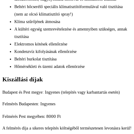
Beltéri hőcserélő speciális klímatisztítóformulával való tisztítása
(nem az olcsó klímatisztító spray!)
Klíma szűrőjének átmosása
A kültéri egység szemrevételezése és amennyiben szükséges, annak
tisztítása
Elektromos kötések ellenőrzése
Kondenzvíz kifolyásának ellenőrzése
Beltéri burkolat tisztítása
Hőmérsékleti és üzemi adatok ellenörzése
Kiszállási díjak
Budapest és Pest megye: Ingyenes (telepítés vagy karbantartás esetén)
Felmérés Budapesten: Ingyenes
: 8000 Ft
Felmérés Pest megyében
A felmérés díja a sikeres telepítés költségéből természetesen levonásra kerül!