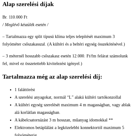
Alap szerelési díjak
Br. 110.000 Ft
/ Meglévő készülék esetén /
– Tartalmazza egy split típusú klíma teljes telepítését maximum 3
folyóméter csőszakasszal. (A kültéri és a beltéri egység összekötésével.)
– 3 méternél hosszabb csőszakasz esetén 12.000. Ft/fm felárat számolunk
fel, mivel ez összetettebb kivitelezést igényel.)
Tartalmazza még az alap szerelési díj:
1 faláttörést
A szerelési anyagokat, normál “L” alakú kültéri tartókonzollal
A kültéri egység szerelését maximum 4 m magasságban, vagy ablak
alá korlátlan magasságban.
A kábelcsatornázást 3 m hosszan, műanyag idomokkal **
Elektromos betáplálást a legközelebbi konnektortól maximum 5
folyóméterig